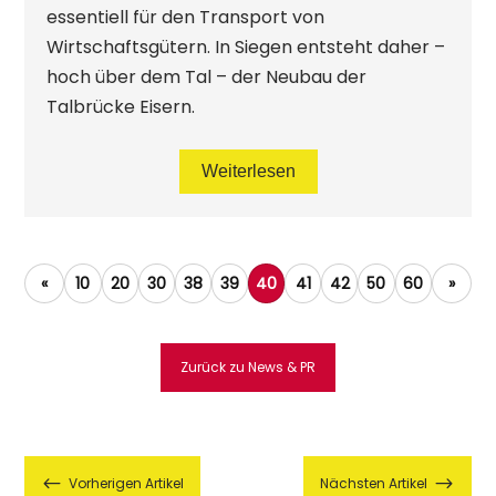
essentiell für den Transport von
Wirtschaftsgütern. In Siegen entsteht daher –
hoch über dem Tal – der Neubau der
Talbrücke Eisern.
Weiterlesen
«
10
20
30
38
39
40
41
42
50
60
»
Zurück zu News & PR
#
$
Vorherigen Artikel
Nächsten Artikel