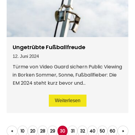
Ungetrübte Fußballfreude
12. Juni 2024
Türme von Video Guard sichern Public Viewing
in Borken Sommer, Sonne, Fußballfieber: Die
EM 2024 steht kurz bevor und...
Weiterlesen
«
10
20
28
29
30
31
32
40
50
60
»