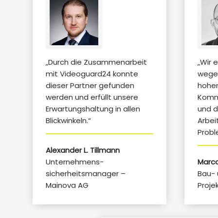
„Durch die Zusammenarbeit
„Wir 
mit Videoguard24 konnte
wege
dieser Partner gefunden
hohe
werden und erfüllt unsere
Kommu
Erwartungshaltung in allen
und d
Blickwinkeln.“
Arbei
Prob
Alexander L. Tillmann
Unternehmens-
Marco
sicherheitsmanager –
Bau-
Mainova AG
Proj