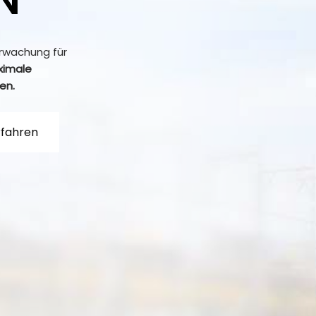
N
erwachung für
ximale
en.
rfahren