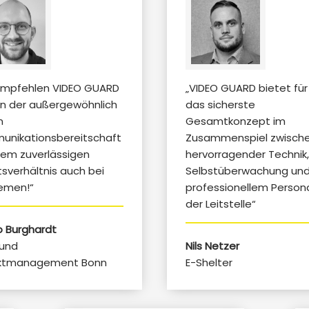
empfehlen VIDEO GUARD
„VIDEO GUARD bietet für
n der außergewöhnlich
das sicherste
n
Gesamtkonzept im
nikationsbereitschaft
Zusammenspiel zwisch
em zuverlässigen
hervorragender Technik
tsverhältnis auch bei
Selbstüberwachung un
lemen!“
professionellem Persona
der Leitstelle“
 Burghardt
 und
Nils Netzer
ektmanagement Bonn
E-Shelter