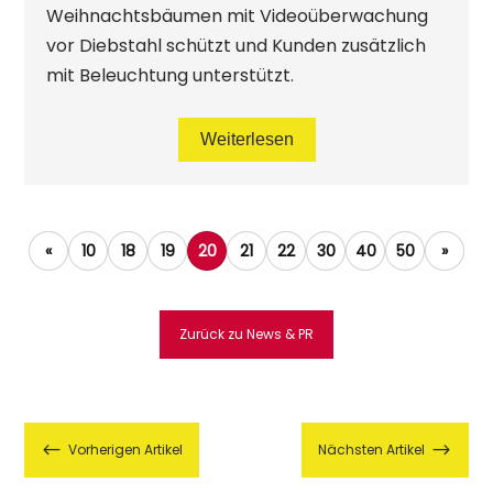
Weihnachtsbäumen mit Videoüberwachung
vor Diebstahl schützt und Kunden zusätzlich
mit Beleuchtung unterstützt.
Weiterlesen
«
10
18
19
20
21
22
30
40
50
»
Zurück zu News & PR
#
$
Vorherigen Artikel
Nächsten Artikel