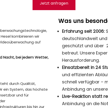
Jetzt anfragen
Was uns besond
oüberwachungstechnologie,
Erfahrung seit 2006:
S
n Hesel kombinieren wir
deutschlandweit und 
m Videoüberwachung auf
geschützt und über 2
betreut. Unsere Exper
und Nacht, bei jedem Wetter,
Herausforderung.
Einsatzbereit in 24 S
und effizienten Ablä
schnell verfügbar – m
teht durch Qualität,
Anbindung an unsere
wir ein System, das höchste
insetzbar und für
Live-Reaktion statt r
der
Anbindung an die Notr
frastrukturen bis hin zur