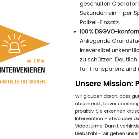
geschulten Operatore
Sekunden ein – per S
Polizei-Einsatz.
100 % DSGVO-konfor
Anliegende Grundstüc
irreversibel unkenntl
zu schützen. Deutlic
für Transparenz und r
Unsere Mission: 
Wir glauben daran, dass gut
abschreckt, bevor überhau
proaktiv: Sie erkennen kriti
Intervention – etwa über di
Videotürme. Damit verhinder
Diebstahl – wir geben unse