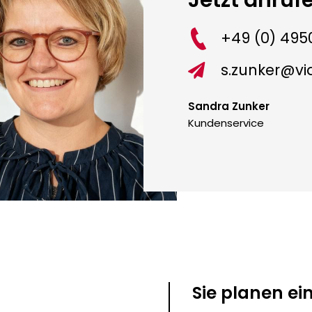
Jetzt anruf
+49 (0) 4950
s.zunker@v

Sandra Zunker
Kundenservice
Sie planen ei