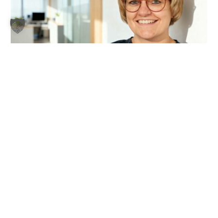
Jetzt anrufen
+49 (0) 4950 / 8062-11
S.Zunker@videoguard24.de

Sandra Zunker
Head of Inside Sales