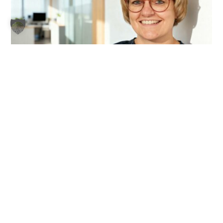
Jetzt anrufen
+49 (0) 4950 / 8062-11
S.Zunker@videoguard24.de

Sandra Zunker
Head of Inside Sales