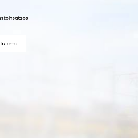
nsteinsatzes
rfahren