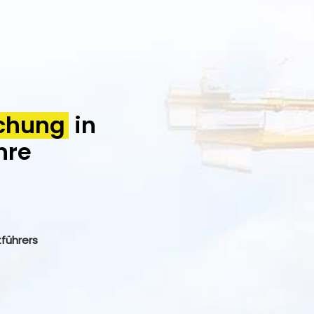
chung
in
hre
tführers