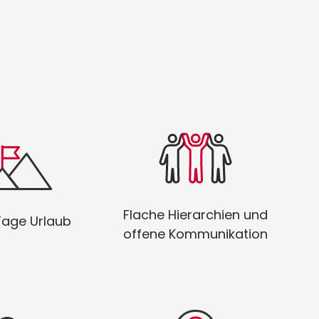
sche Energie mit
Sag, was Du denkst –
 Urlaubstagen
hier zählt jede Meinung!
ro Jahr!
Flache Hierarchien und
Tage Urlaub
offene Kommunikation