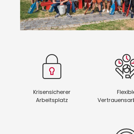
Bei uns sitzt du selbst in
Gestalte D
unsicheren Zeiten fest
Arbeitstag so, 
im Sattel!
am besten 
Krisensicherer
Flexibl
Arbeitsplatz
Vertrauensarb