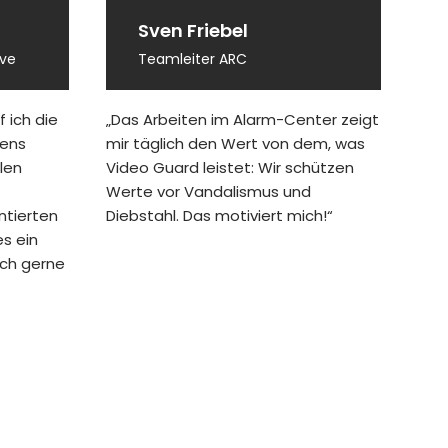
Sven Friebel
ive
Teamleiter ARC
 ich die
„Das Arbeiten im Alarm-Center zeigt
mens
mir täglich den Wert von dem, was
len
Video Guard leistet: Wir schützen
Werte vor Vandalismus und
ntierten
Diebstahl. Das motiviert mich!“
s ein
ch gerne