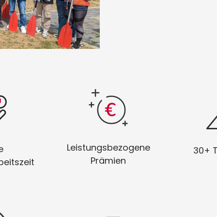
einen
Tank fri
Zeig, was Du kannst und
wie er Dir
über 30
freu Dich auf extra Boni!
passt!
p
Leistungsbezogene
e
30+ 
Prämien
eitszeit