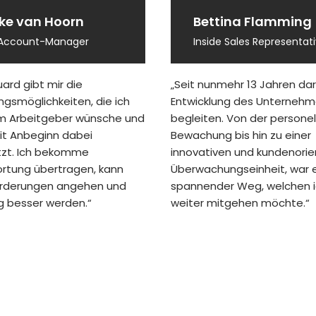
ke van Hoorn
Bettina Flamming
Account-Manager
Inside Sales Representat
ard gibt mir die
„Seit nunmehr 13 Jahren darf
ngsmöglichkeiten, die ich
Entwicklung des Unterneh
m Arbeitgeber wünsche und
begleiten. Von der personel
it Anbeginn dabei
Bewachung bis hin zu einer
tzt. Ich bekomme
innovativen und kundenorie
rtung übertragen, kann
Überwachungseinheit, war e
rderungen angehen und
spannender Weg, welchen i
g besser werden.“
weiter mitgehen möchte.“