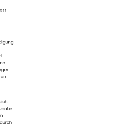
lett
digung
d
enn
nger
ten
sich
konnte
om
 durch