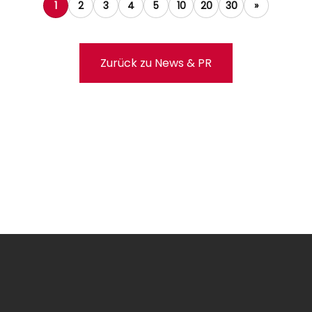
1
2
3
4
5
10
20
30
»
Zurück zu News & PR