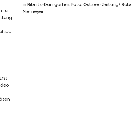
in Ribnitz-Damgarten. Foto: Ostsee-Zeitung/ Rob
 für
Niemeyer
chtung
schied
Erst
ideo
räten
s