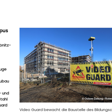
mpus
bnitz-
Zuge
eubau
- und
stahl
uard
Video Guard bewacht die Baustelle des Bildung