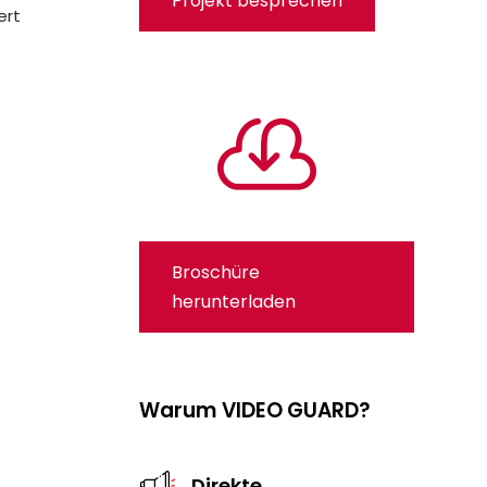
Projekt besprechen
ert

Broschüre
herunterladen
Warum VIDEO GUARD?
Direkte