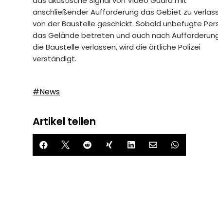
das akustische Signal von Video Guard mit
anschließender Aufforderung das Gebiet zu verlas
von der Baustelle geschickt. Sobald unbefugte Pe
das Gelände betreten und auch nach Aufforderung
die Baustelle verlassen, wird die örtliche Polizei
verständigt.
#News
Artikel teilen






