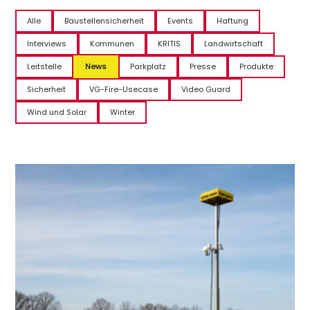
Alle
Baustellensicherheit
Events
Haftung
Interviews
Kommunen
KRITIS
Landwirtschaft
Leitstelle
News
Parkplatz
Presse
Produkte
Sicherheit
VG-Fire-Usecase
Video Guard
Wind und Solar
Winter