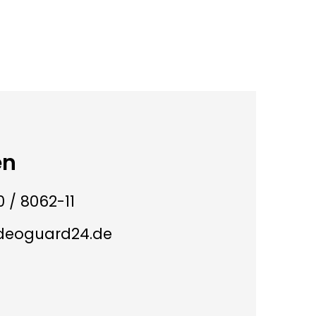
en
 / 8062-11
ideoguard24.de