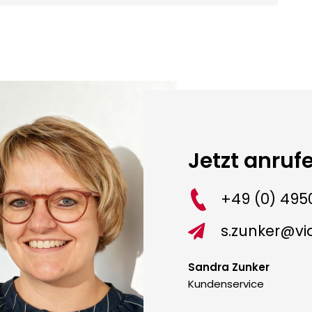
Jetzt anruf
+49 (0) 4950
s.zunker@v

Sandra Zunker
Kundenservice