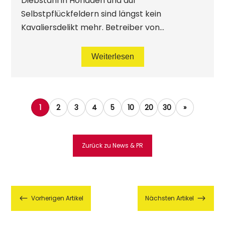
Diebstahl in Hofläden und auf
Selbstpflückfeldern sind längst kein
Kavaliersdelikt mehr. Betreiber von...
Weiterlesen
1
2
3
4
5
10
20
30
»
Zurück zu News & PR
#
$
Vorherigen Artikel
Nächsten Artikel